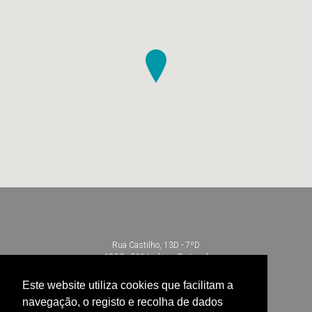
Rua Castilho, 13D - 7ºD
1250 - 066 Lisboa - Portugal
+351 213 104 650 | +351 968 692 848
Este website utiliza cookies que facilitam a
info@lisbondentalspa.pt
navegação, o registo e recolha de dados