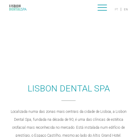
|
PT
EN
LISBON DENTAL SPA
ESPECIALIDADES
EQUIPA
PROTOCOLOS
LISBON DENTAL SPA
CASOS CLÍNICOS
Localizada numa das zonas mais centrais da cidade de Lisboa, a Lisbon
CONTACTOS
Dental Spa, fundada na década de 90, é uma das clínicas de estética
orofacial mais reconhecida no mercado. Está instalada num edifício de
prestígio, o Espaço Castilho, mesmo ao lado do Altis Grand Hotel.